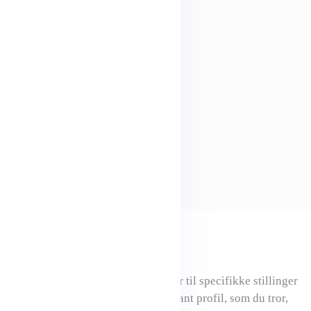
Karriere
Ledige stillinger
Vi tager løbende imod ansøgninger til specifikke stillinger
og praktik. Men har du en interessant profil, som du tror,