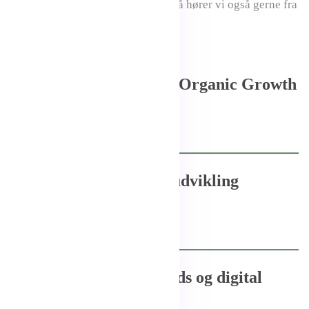
passer til vores team og visioner, så hører vi også gerne fra
dig uopfordret!
Content praktikant hos Organic Growth
Se stilling
Praktikant til softwareudvikling
Se stilling
Praktikant til Google Ads og digital
marketing