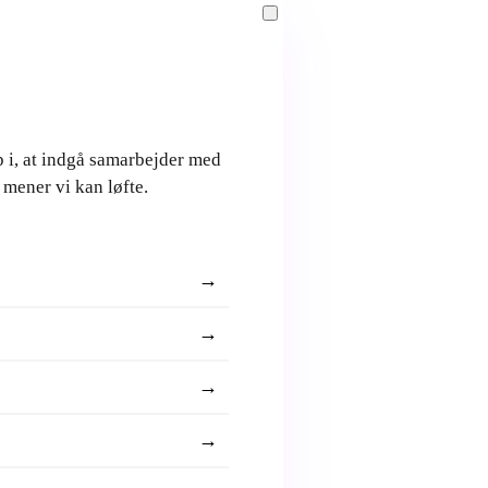
Skip to main content
Services
op i, at indgå samarbejder med
 mener vi kan løfte.
SEO
Hjemmeside
Content
→
Google Ads
→
Strategi
→
Cases
→
Viden