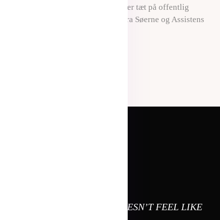
Vi har kontor på Nørrebrogade og er tæt på offentlig
transport samt et (langt) stenkast fra Søerne og Assistens
Kirkegården.
"THE BEST MARKETING DOESN’T FEEL LIKE