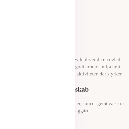
Organic Growth
Teamet
Som medarbejder hos Organic Growth bliver du en del af
et passioneret team, som vægter et godt arbejdsmiljø højt
og som også finder plads til at lave aktiviteter, der styrker
teamet.
Energisk kontorfællesskab
Kontoret ligger i en høj og lys kælder, som er gemt væk fra
byens trafik i en gammel industri baggård.
Lokation