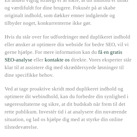
En anden vigtig strategi er at sikre, at dit indhold er unikt
og værdifuldt for dine brugere. Fokusér på at skabe
originalt indhold, som dækker emner indgående og
tilbyder noget, konkurrenterne ikke gør.
Hvis du står over for udfordringer med duplikeret indhold
eller ønsker at optimere din webside for bedre SEO, vil vi
gerne hjælpe. For mere information kan du
få en gratis
SEO-analyse
eller
kontakte os
direkte. Vores eksperter står
klar til at assistere dig med skræddersyede løsninger til
dine specifikke behov.
Ved at tage proaktive skridt mod duplikeret indhold og
optimere dit webindhold, kan du forbedre din synlighed i
søgeresultaterne og sikre, at dit budskab når frem til det
rette publikum. Investér tid i at analysere din nuværende
situation, og lad os hjælpe dig med at styrke din online
tilstedeværelse.