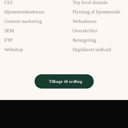
CLV
Top level domain
Hjemmesideadresse
Flytning af hjemmeside
Content marketing
Webadresse
SEM
Overskrifter
FTP
Retargeting
Webshop
Duplikeret indhold
Tilbage til ordbog