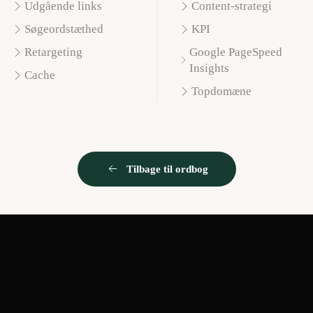
Udgående links
Content-strategi
Søgeordstæthed
KPI
Retargeting
Google PageSpeed
Insights
Cache
Topdomæne
Tilbage til ordbog