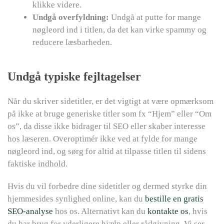
klikke videre.
Undgå overfyldning:
Undgå at putte for mange
nøgleord ind i titlen, da det kan virke spammy og
reducere læsbarheden.
Undgå typiske fejltagelser
Når du skriver sidetitler, er det vigtigt at være opmærksom
på ikke at bruge generiske titler som fx “Hjem” eller “Om
os”, da disse ikke bidrager til SEO eller skaber interesse
hos læseren. Overoptimér ikke ved at fylde for mange
nøgleord ind, og sørg for altid at tilpasse titlen til sidens
faktiske indhold.
Hvis du vil forbedre dine sidetitler og dermed styrke din
hjemmesides synlighed online, kan du
bestille en gratis
SEO-analyse
hos os. Alternativt kan du
kontakte os
, hvis
du har brug for yderligere hjælp eller rådgivning. Vi ser