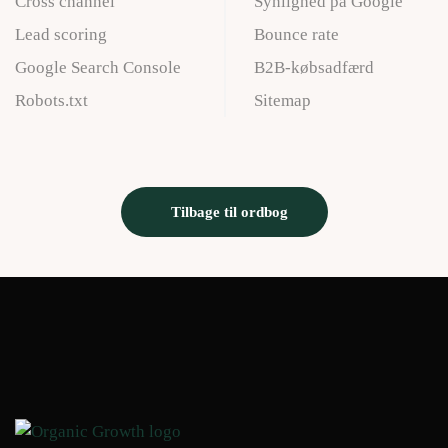
Cross channel
Synlighed på Google
Lead scoring
Bounce rate
Google Search Console
B2B-købsadfærd
Robots.txt
Sitemap
Tilbage til ordbog