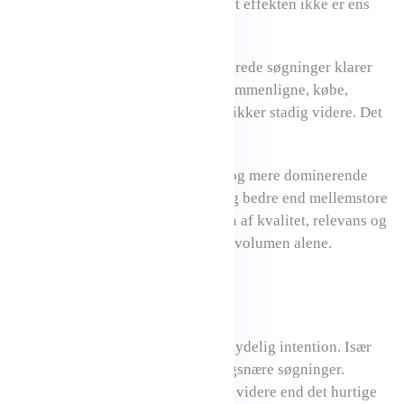
Det er dog vigtigt at understrege, at effekten ikke er ens
for alle typer søgninger.
Kommercielle og handlingsorienterede søgninger klarer
sig fortsat godt. Brugere, der vil sammenligne, købe,
kontakte eller tage næste skridt, klikker stadig videre. Det
er her, SEO fortsat har stor værdi.
Samtidig viser analysen, at større og mere dominerende
hjemmesider generelt har klaret sig bedre end mellemstore
sites. Det understreger vigtigheden af kvalitet, relevans og
stærke indholdsstrategier frem for volumen alene.
Hvad betyder det i praksis?
Vores anbefalinger er følgende:
Fokusér på søgninger med tydelig intention. Især
kommercielle og beslutningsnære søgninger.
Skab unikt indhold, der går videre end det hurtige