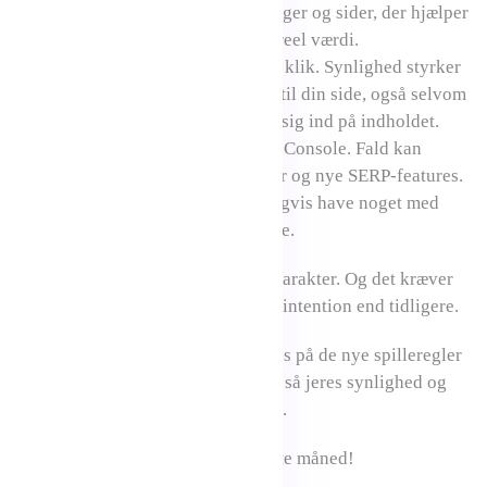
svar. Guides, sammenligninger og sider, der hjælper
brugeren videre og skaber reel værdi.
Tænk i synlighed. Ikke kun klik. Synlighed styrker
brandet og brugerens tillid til din side, også selvom
brugeren ikke altid klikker sig ind på indholdet.
Hold øje med CTR i Search Console. Fald kan
hænge sammen med AI-svar og nye SERP-features.
Det behøver ikke nødvendigvis have noget med
dårligere placeringer at gøre.
SEO er ikke dødt. Det har ændret karakter. Og det kræver
mere fokus på strategi, kvalitet og intention end tidligere.
Vi følger udviklingen tæt, forstår os på de nye spilleregler
tæt og tilpasser løbende indsatsen, så jeres synlighed og
værdi i søgemaskinerne fastholdes.
God arbejdslyst og på gensyn næste måned!