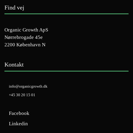
Find vej
Organic Growth ApS
Nørrebrogade 45e
2200 København N
Kontakt
info@organicgrowth.dk
+45 30 20 15 01
Facebook
Linkedin