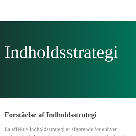
Skip to main content
Indholdsstrategi
Forståelse af Indholdsstrategi
En effektiv indholdsstrategi er afgørende for enhver