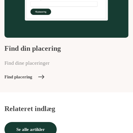
Find din placering
Find dine placeringer
Find placering
Relateret indlæg
Strategi
Nej
Se alle artikler
Strategi