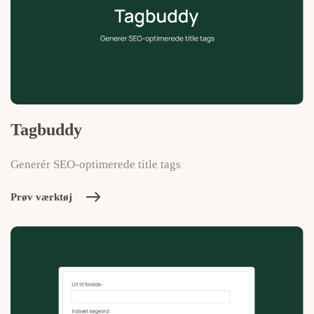
Tagbuddy
Generér SEO-optimerede title tags
Prøv værktøj